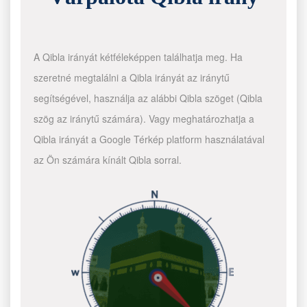
A Qibla irányát kétféleképpen találhatja meg. Ha
szeretné megtalálni a Qibla irányát az iránytű
segítségével, használja az alábbi Qibla szöget (Qibla
szög az iránytű számára). Vagy meghatározhatja a
Qibla irányát a Google Térkép platform használatával
az Ön számára kínált Qibla sorral.