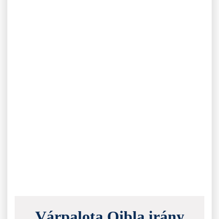
Várpalota Qibla irány