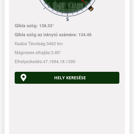
Qibla szög:
138.33°
Qibla szög az iránytű számára:
134.48
Kaaba Távolság:
3462 km
Mágneses elhajlás:
3.85°
Elhelyezkedés:
47.1994
,
18.1395
HELY KERESÉSE