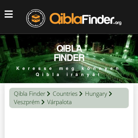
QIBLA
FINDER
Keresse meg könnyen
Qibla irányát
Qibla Finder
Countries
Hungary
Veszprém
Várpalota