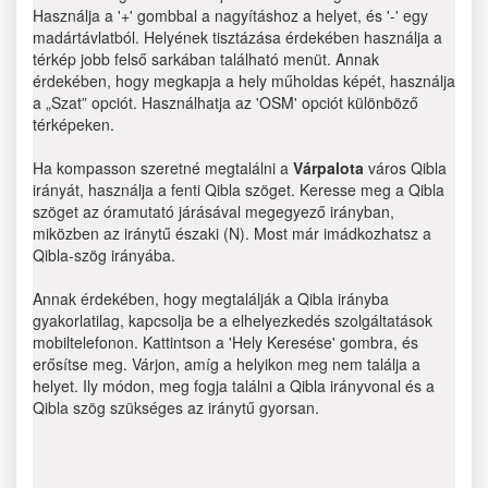
Használja a '+' gombbal a nagyításhoz a helyet, és '-' egy
madártávlatból. Helyének tisztázása érdekében használja a
térkép jobb felső sarkában található menüt. Annak
érdekében, hogy megkapja a hely műholdas képét, használja
a „Szat” opciót. Használhatja az 'OSM' opciót különböző
térképeken.
Ha kompasson szeretné megtalálni a
Várpalota
város Qibla
irányát, használja a fenti Qibla szöget. Keresse meg a Qibla
szöget az óramutató járásával megegyező irányban,
miközben az iránytű északi (N). Most már imádkozhatsz a
Qibla-szög irányába.
Annak érdekében, hogy megtalálják a Qibla irányba
gyakorlatilag, kapcsolja be a elhelyezkedés szolgáltatások
mobiltelefonon. Kattintson a 'Hely Keresése' gombra, és
erősítse meg. Várjon, amíg a helyikon meg nem találja a
helyet. Ily módon, meg fogja találni a Qibla irányvonal és a
Qibla szög szükséges az iránytű gyorsan.