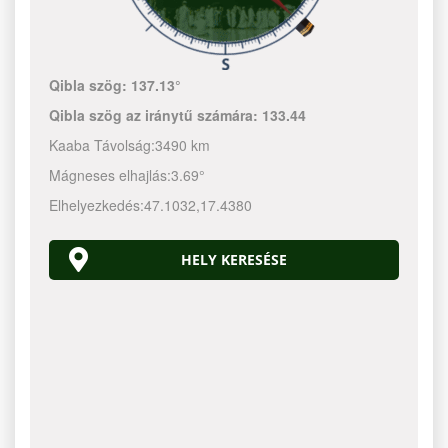
Qibla szög:
137.13°
Qibla szög az iránytű számára:
133.44
Kaaba Távolság:
3490 km
Mágneses elhajlás:
3.69°
Elhelyezkedés:
47.1032
,
17.4380
HELY KERESÉSE