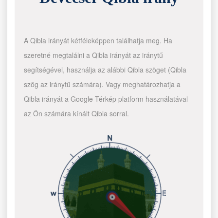
A Qibla irányát kétféleképpen találhatja meg. Ha
szeretné megtalálni a Qibla irányát az iránytű
segítségével, használja az alábbi Qibla szöget (Qibla
szög az iránytű számára). Vagy meghatározhatja a
Qibla irányát a Google Térkép platform használatával
az Ön számára kínált Qibla sorral.