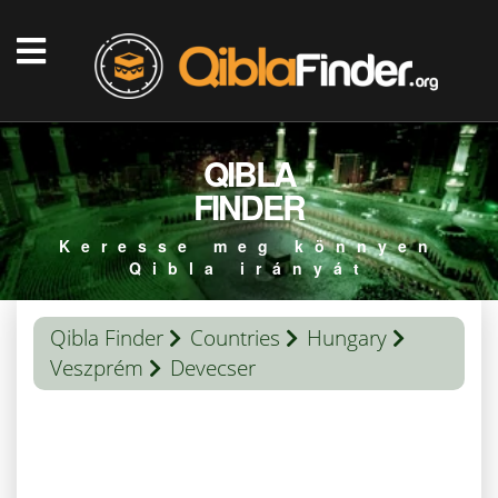
QIBLA
FINDER
Keresse meg könnyen
Qibla irányát
Qibla Finder
Countries
Hungary
Veszprém
Devecser