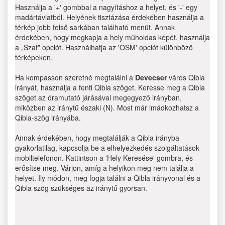
Használja a '+' gombbal a nagyításhoz a helyet, és '-' egy
madártávlatból. Helyének tisztázása érdekében használja a
térkép jobb felső sarkában található menüt. Annak
érdekében, hogy megkapja a hely műholdas képét, használja
a „Szat” opciót. Használhatja az 'OSM' opciót különböző
térképeken.
Ha kompasson szeretné megtalálni a
Devecser
város Qibla
irányát, használja a fenti Qibla szöget. Keresse meg a Qibla
szöget az óramutató járásával megegyező irányban,
miközben az iránytű északi (N). Most már imádkozhatsz a
Qibla-szög irányába.
Annak érdekében, hogy megtalálják a Qibla irányba
gyakorlatilag, kapcsolja be a elhelyezkedés szolgáltatások
mobiltelefonon. Kattintson a 'Hely Keresése' gombra, és
erősítse meg. Várjon, amíg a helyikon meg nem találja a
helyet. Ily módon, meg fogja találni a Qibla irányvonal és a
Qibla szög szükséges az iránytű gyorsan.