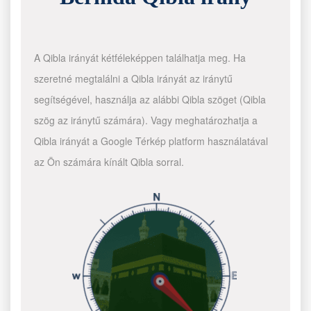
A Qibla irányát kétféleképpen találhatja meg. Ha
szeretné megtalálni a Qibla irányát az iránytű
segítségével, használja az alábbi Qibla szöget (Qibla
szög az iránytű számára). Vagy meghatározhatja a
Qibla irányát a Google Térkép platform használatával
az Ön számára kínált Qibla sorral.