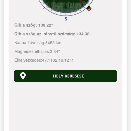
Qibla szög:
138.22°
Qibla szög az iránytű számára:
134.38
Kaaba Távolság:
3455 km
Mágneses elhajlás:
3.84°
Elhelyezkedés:
47.1132
,
18.1274
HELY KERESÉSE