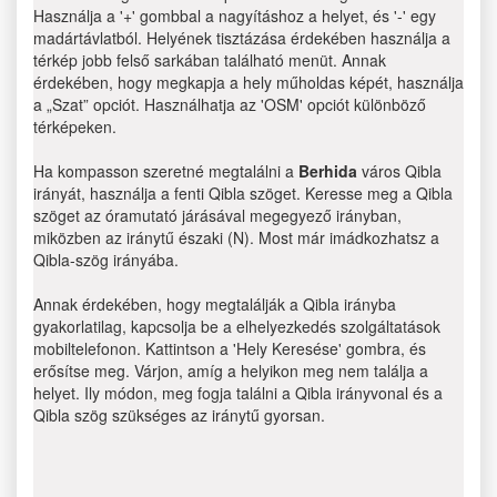
Használja a '+' gombbal a nagyításhoz a helyet, és '-' egy
madártávlatból. Helyének tisztázása érdekében használja a
térkép jobb felső sarkában található menüt. Annak
érdekében, hogy megkapja a hely műholdas képét, használja
a „Szat” opciót. Használhatja az 'OSM' opciót különböző
térképeken.
Ha kompasson szeretné megtalálni a
Berhida
város Qibla
irányát, használja a fenti Qibla szöget. Keresse meg a Qibla
szöget az óramutató járásával megegyező irányban,
miközben az iránytű északi (N). Most már imádkozhatsz a
Qibla-szög irányába.
Annak érdekében, hogy megtalálják a Qibla irányba
gyakorlatilag, kapcsolja be a elhelyezkedés szolgáltatások
mobiltelefonon. Kattintson a 'Hely Keresése' gombra, és
erősítse meg. Várjon, amíg a helyikon meg nem találja a
helyet. Ily módon, meg fogja találni a Qibla irányvonal és a
Qibla szög szükséges az iránytű gyorsan.