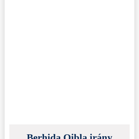
Berhida Qibla irány