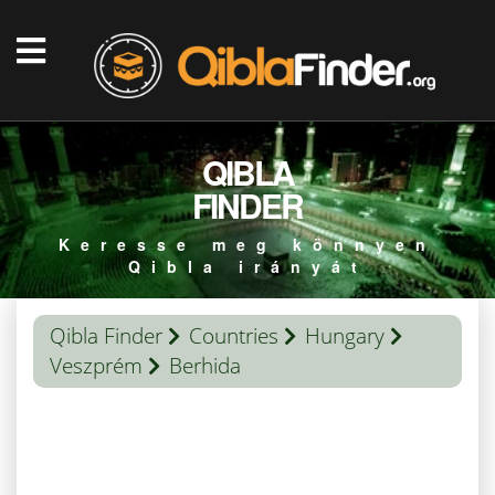
QIBLA
FINDER
Keresse meg könnyen
Qibla irányát
Qibla Finder
Countries
Hungary
Veszprém
Berhida