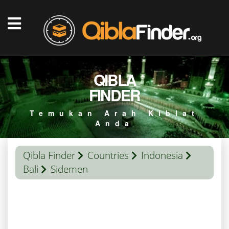
QIBLA
FINDER
Temukan Arah Kiblat
Anda
Qibla Finder
Countries
Indonesia
Bali
Sidemen