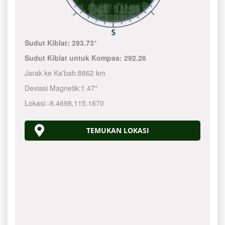
Sudut Kiblat:
293.73°
Sudut Kiblat untuk Kompas:
292.26
Jarak ke Ka'bah:
8862 km
Deviasi Magnetik:
1.47°
Lokasi:
-8.4698
,
115.1670
TEMUKAN LOKASI