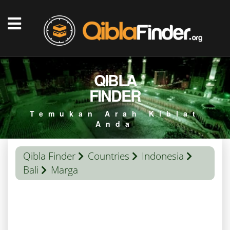
QIBLA
FINDER
Temukan Arah Kiblat
Anda
Qibla Finder
Countries
Indonesia
Bali
Marga