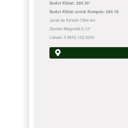
Sudut Kiblat:
295.30°
Sudut Kiblat untuk Kompas:
295.18
Jarak ke Ka'bah:
7364 km
Deviasi Magnetik:
0.12°
Lokasi:
-3.5652
,
102.5250