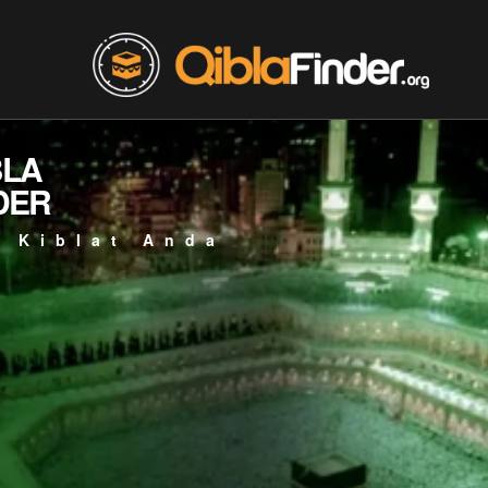
BLA
DER
 Kiblat Anda