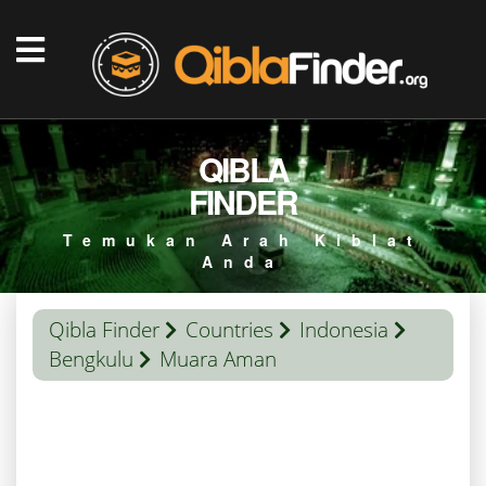
QIBLA
FINDER
Temukan Arah Kiblat
Anda
Qibla Finder
Countries
Indonesia
Bengkulu
Muara Aman