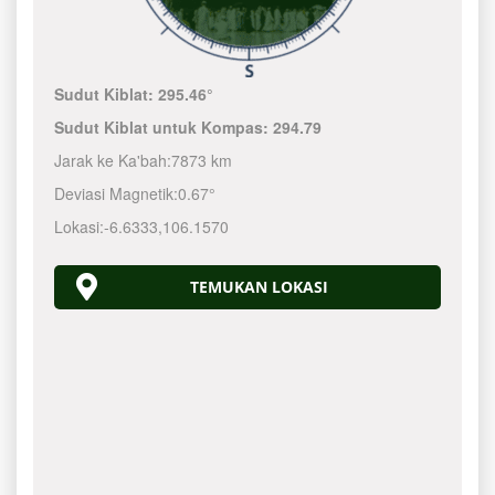
Sudut Kiblat:
295.46°
Sudut Kiblat untuk Kompas:
294.79
Jarak ke Ka'bah:
7873 km
Deviasi Magnetik:
0.67°
Lokasi:
-6.6333
,
106.1570
TEMUKAN LOKASI