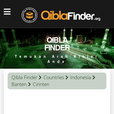
QIBLA
FINDER
Temukan Arah Kiblat
Anda
Qibla Finder
Countries
Indonesia
Banten
Cirinten