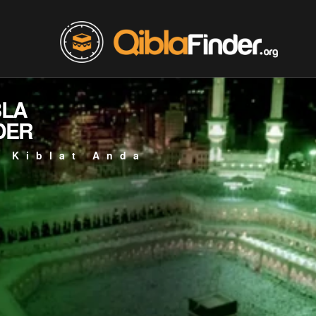
BLA
DER
 Kiblat Anda