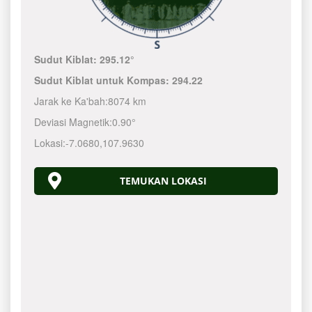
Sudut Kiblat:
295.12°
Sudut Kiblat untuk Kompas:
294.22
Jarak ke Ka'bah:
8074 km
Deviasi Magnetik:
0.90°
Lokasi:
-7.0680
,
107.9630
TEMUKAN LOKASI