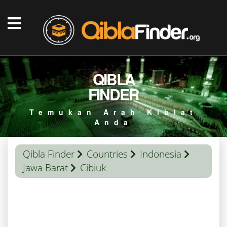
QIBLA
FINDER
Temukan Arah Kiblat
Anda
Qibla Finder
Countries
Indonesia
Jawa Barat
Cibiuk