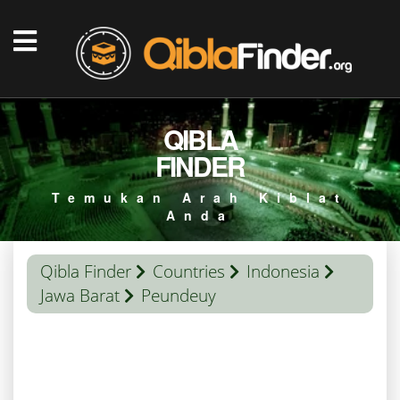
QIBLA
FINDER
Temukan Arah Kiblat
Anda
Qibla Finder
Countries
Indonesia
Jawa Barat
Peundeuy