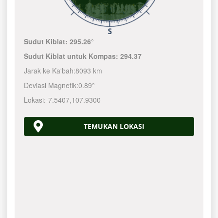
Sudut Kiblat:
295.26°
Sudut Kiblat untuk Kompas:
294.37
Jarak ke Ka'bah:
8093 km
Deviasi Magnetik:
0.89°
Lokasi:
-7.5407
,
107.9300
TEMUKAN LOKASI