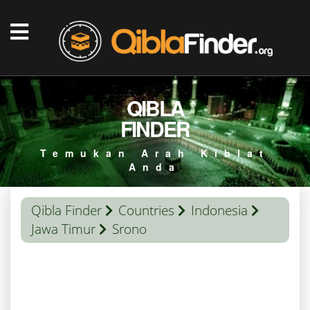
QIBLA
FINDER
Temukan Arah Kiblat
Anda
Qibla Finder
Countries
Indonesia
Jawa Timur
Srono