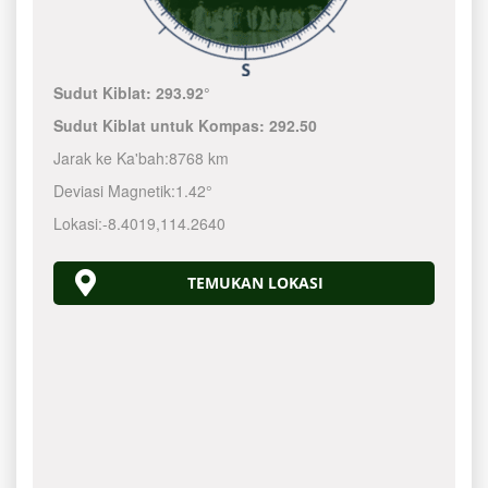
Sudut Kiblat:
293.92°
Sudut Kiblat untuk Kompas:
292.50
Jarak ke Ka'bah:
8768 km
Deviasi Magnetik:
1.42°
Lokasi:
-8.4019
,
114.2640
TEMUKAN LOKASI