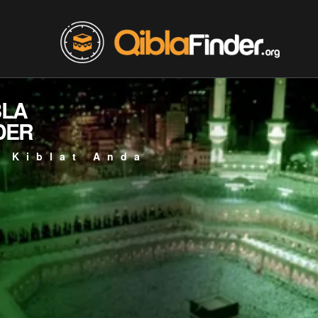
BLA
DER
 Kiblat Anda