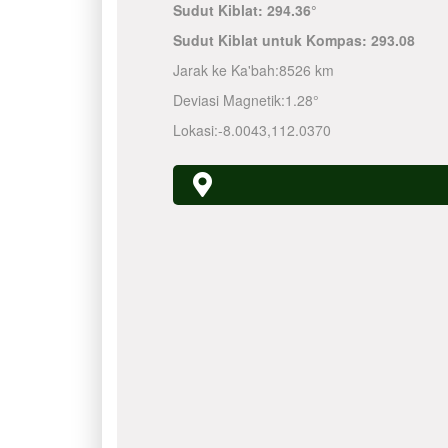
Sudut Kiblat:
294.36°
Sudut Kiblat untuk Kompas:
293.08
Jarak ke Ka'bah:
8526 km
Deviasi Magnetik:
1.28°
Lokasi:
-8.0043
,
112.0370