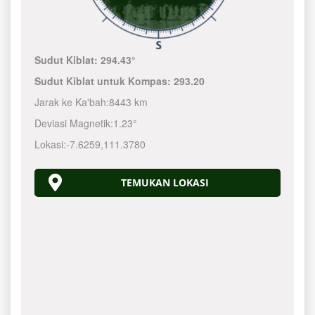
Sudut Kiblat:
294.43°
Sudut Kiblat untuk Kompas:
293.20
Jarak ke Ka'bah:
8443 km
Deviasi Magnetik:
1.23°
Lokasi:
-7.6259
,
111.3780
TEMUKAN LOKASI