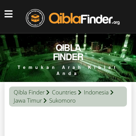
QIBLA
FINDER
Temukan Arah Kiblat
Anda
Qibla Finder
Countries
Indonesia
Jawa Timur
Sukomoro