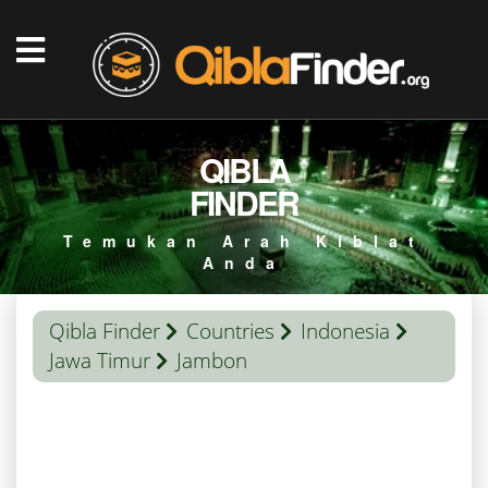
QIBLA
FINDER
Temukan Arah Kiblat
Anda
Qibla Finder
Countries
Indonesia
Jawa Timur
Jambon