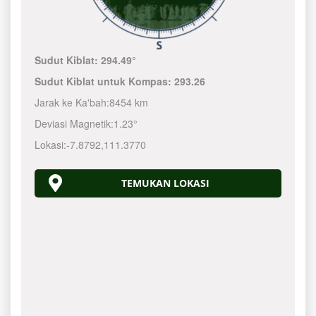
Sudut Kiblat:
294.49°
Sudut Kiblat untuk Kompas:
293.26
Jarak ke Ka'bah:
8454 km
Deviasi Magnetik:
1.23°
Lokasi:
-7.8792
,
111.3770
TEMUKAN LOKASI