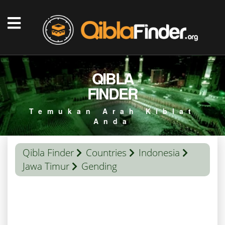
QIBLA
FINDER
Temukan Arah Kiblat
Anda
Qibla Finder
Countries
Indonesia
Jawa Timur
Gending