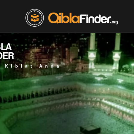
BLA
DER
 Kiblat Anda