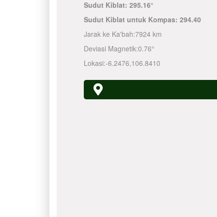
Sudut Kiblat:
295.16°
Sudut Kiblat untuk Kompas:
294.40
Jarak ke Ka'bah:
7924 km
Deviasi Magnetik:
0.76°
Lokasi:
-6.2476
,
106.8410