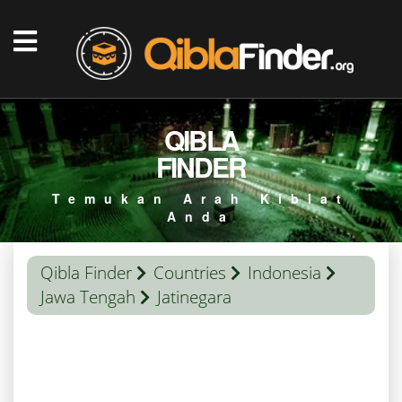
QIBLA
FINDER
Temukan Arah Kiblat
Anda
Qibla Finder
Countries
Indonesia
Jawa Tengah
Jatinegara