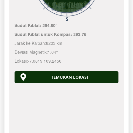
Sudut Kiblat:
294.80°
Sudut Kiblat untuk Kompas:
293.76
Jarak ke Ka'bah:
8203 km
Deviasi Magnetik:
1.04°
Lokasi:
-7.0619
,
109.2450
TEMUKAN LOKASI