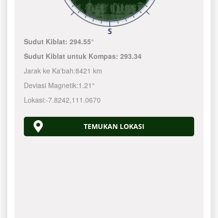
Sudut Kiblat:
294.55°
Sudut Kiblat untuk Kompas:
293.34
Jarak ke Ka'bah:
8421 km
Deviasi Magnetik:
1.21°
Lokasi:
-7.8242
,
111.0670
TEMUKAN LOKASI