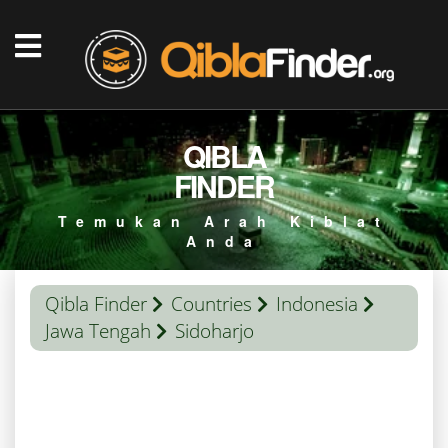
QIBLA
FINDER
Temukan Arah Kiblat
Anda
Qibla Finder
Countries
Indonesia
Jawa Tengah
Sidoharjo