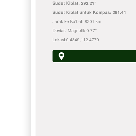
Sudut Kiblat:
292.21°
Sudut Kiblat untuk Kompas:
291.44
Jarak ke Ka'bah:
8201 km
Deviasi Magnetik:
0.77°
Lokasi:
0.4849
,
112.4770