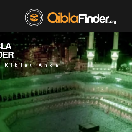
BLA
DER
 Kiblat Anda