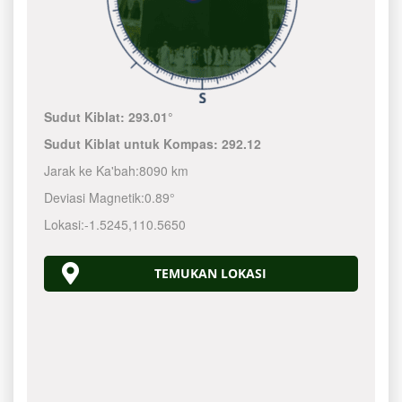
Sudut Kiblat:
293.01°
Sudut Kiblat untuk Kompas:
292.12
Jarak ke Ka'bah:
8090 km
Deviasi Magnetik:
0.89°
Lokasi:
-1.5245
,
110.5650
TEMUKAN LOKASI