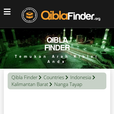
QIBLA
FINDER
Temukan Arah Kiblat
Anda
Qibla Finder
Countries
Indonesia
Kalimantan Barat
Nanga Tayap