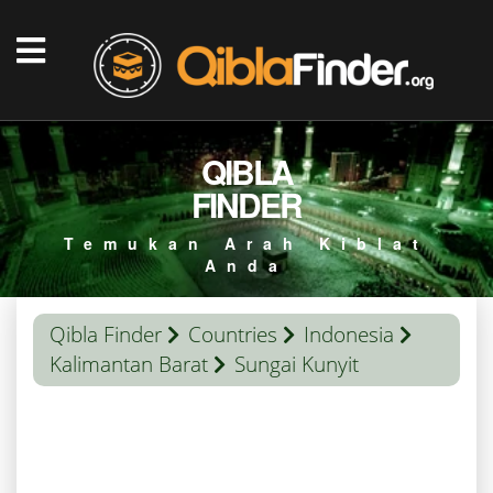
QIBLA
FINDER
Temukan Arah Kiblat
Anda
Qibla Finder
Countries
Indonesia
Kalimantan Barat
Sungai Kunyit