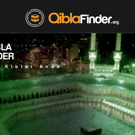
BLA
DER
 Kiblat Anda