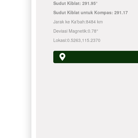
Sudut Kiblat:
291.95°
Sudut Kiblat untuk Kompas:
291.17
Jarak ke Ka'bah:
8484 km
Deviasi Magnetik:
0.78°
Lokasi:
0.5263
,
115.2370