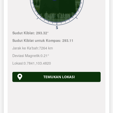
Sudut Kiblat:
293.32°
Sudut Kiblat untuk Kompas:
293.11
Jarak ke Ka'bah:
7264 km
Deviasi Magnetik:
0.21°
Lokasi:
0.7841
,
103.4820
TEMUKAN LOKASI