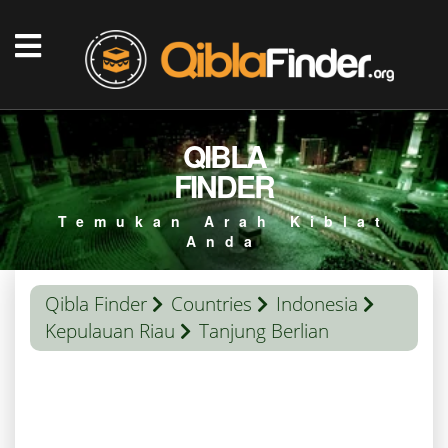
QIBLA
FINDER
Temukan Arah Kiblat
Anda
Qibla Finder
Countries
Indonesia
Kepulauan Riau
Tanjung Berlian