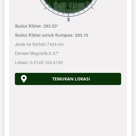
Sudut Kiblat:
293.53°
Sudut Kiblat untuk Kompas:
293.16
Jarak ke Ka'bah:
7424 km
Deviasi Magnetik:
0.37°
Lokasi:
-0.2145
,
104.6180
TEMUKAN LOKASI