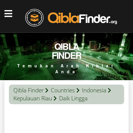
QIBLA
FINDER
Temukan Arah Kiblat
Anda
Qibla Finder
Countries
Indonesia
Kepulauan Riau
Daik Lingga