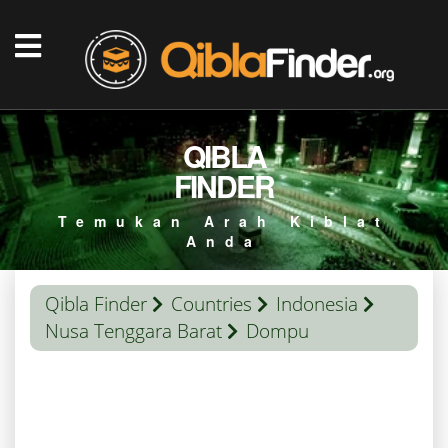
QIBLA
FINDER
Temukan Arah Kiblat
Anda
Qibla Finder
Countries
Indonesia
Nusa Tenggara Barat
Dompu