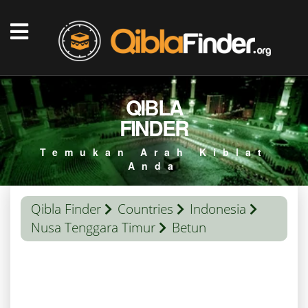
QIBLA
FINDER
Temukan Arah Kiblat
Anda
Qibla Finder
Countries
Indonesia
Nusa Tenggara Timur
Betun