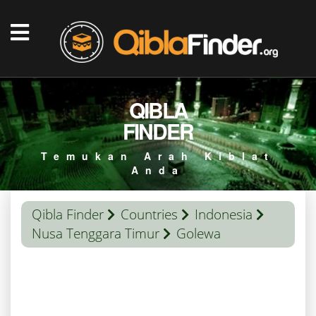
QIBLA
FINDER
Temukan Arah Kiblat
Anda
Qibla Finder
Countries
Indonesia
Nusa Tenggara Timur
Golewa