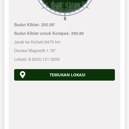
Sudut Kiblat:
292.58°
Sudut Kiblat untuk Kompas:
290.80
Jarak ke Ka'bah:
9475 km
Deviasi Magnetik:
1.78°
Lokasi:
-8.8200
,
121.0660
TEMUKAN LOKASI