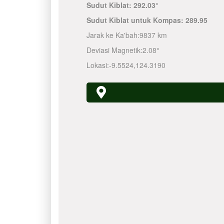
Sudut Kiblat:
292.03°
Sudut Kiblat untuk Kompas:
289.95
Jarak ke Ka'bah:
9837 km
Deviasi Magnetik:
2.08°
Lokasi:
-9.5524
,
124.3190