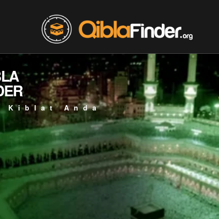
BLA
DER
 Kiblat Anda