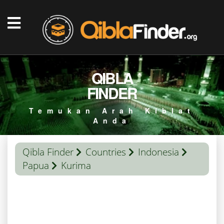
QIBLA
FINDER
Temukan Arah Kiblat
Anda
Qibla Finder
Countries
Indonesia
Papua
Kurima