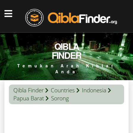
QIBLA
FINDER
Temukan Arah Kiblat
Anda
Qibla Finder
Countries
Indonesia
Papua Barat
Sorong