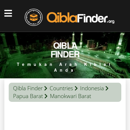
QIBLA
FINDER
Temukan Arah Kiblat
Anda
Qibla Finder
Countries
Indonesia
Papua Barat
Manokwari Barat