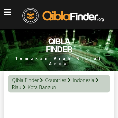
QIBLA
FINDER
Temukan Arah Kiblat
Anda
Qibla Finder
Countries
Indonesia
Riau
Kota Bangun