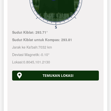
Sudut Kiblat:
293.71°
Sudut Kiblat untuk Kompas:
293.81
Jarak ke Ka'bah:
7032 km
Deviasi Magnetik:
-0.10°
Lokasi:
0.8045
,
101.2130
TEMUKAN LOKASI