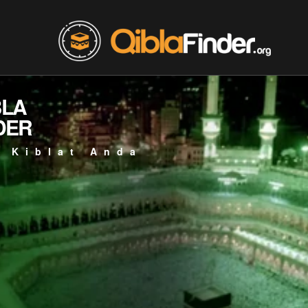
BLA
DER
 Kiblat Anda