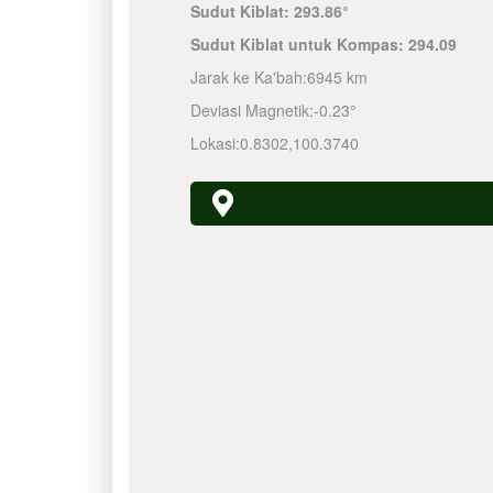
Sudut Kiblat:
293.86°
Sudut Kiblat untuk Kompas:
294.09
Jarak ke Ka'bah:
6945 km
Deviasi Magnetik:
-0.23°
Lokasi:
0.8302
,
100.3740