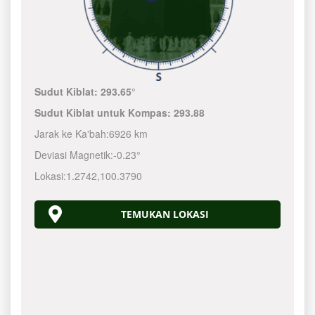
Sudut Kiblat:
293.65°
Sudut Kiblat untuk Kompas:
293.88
Jarak ke Ka'bah:
6926 km
Deviasi Magnetik:
-0.23°
Lokasi:
1.2742
,
100.3790
TEMUKAN LOKASI