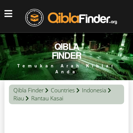
QIBLA
FINDER
Temukan Arah Kiblat
Anda
Qibla Finder
Countries
Indonesia
Riau
Rantau Kasai