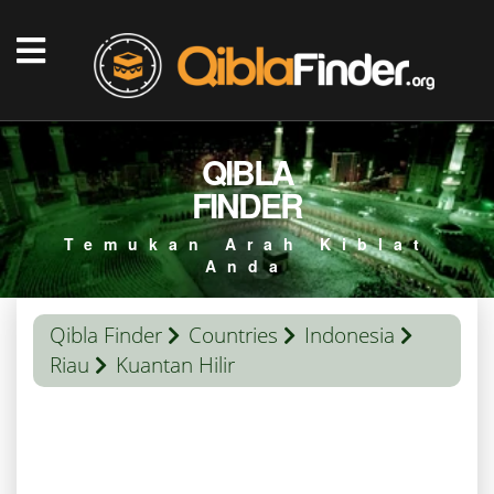
QIBLA
FINDER
Temukan Arah Kiblat
Anda
Qibla Finder
Countries
Indonesia
Riau
Kuantan Hilir