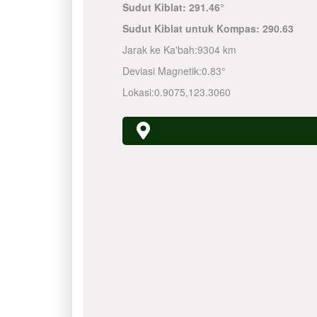
Sudut Kiblat:
291.46°
Sudut Kiblat untuk Kompas:
290.63
Jarak ke Ka'bah:
9304 km
Deviasi Magnetik:
0.83°
Lokasi:
0.9075
,
123.3060