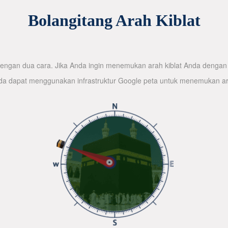
Bolangitang Arah Kiblat
ngan dua cara. Jika Anda ingin menemukan arah kiblat Anda dengan 
nda dapat menggunakan infrastruktur Google peta untuk menemukan ar