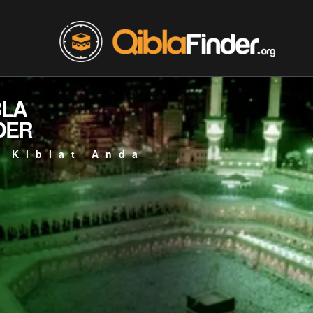
BLA
DER
 Kiblat Anda