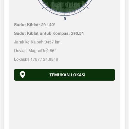
Sudut Kiblat:
291.40°
Sudut Kiblat untuk Kompas:
290.54
Jarak ke Ka'bah:
9457 km
Deviasi Magnetik:
0.86°
Lokasi:
1.1787
,
124.8850
TEMUKAN LOKASI