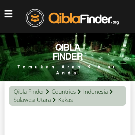
QIBLA
FINDER
Temukan Arah Kiblat
Anda
Qibla Finder
Countries
Indonesia
Sulawesi Utara
Kakas