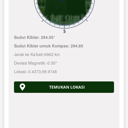
Sudut Kiblat:
294.55°
Sudut Kiblat untuk Kompas:
294.85
Jarak ke Ka'bah:
6962 km
Deviasi Magnetik:
-0.30°
Lokasi:
-0.4373
,
99.9748
TEMUKAN LOKASI