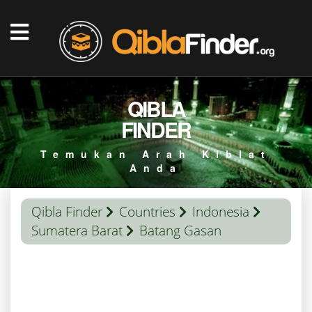
QIBLA
FINDER
Temukan Arah Kiblat
Anda
Qibla Finder
Countries
Indonesia
Sumatera Barat
Batang Gasan