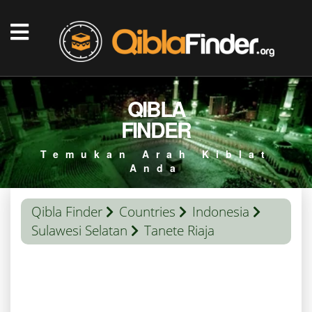
QIBLA
FINDER
Temukan Arah Kiblat
Anda
Qibla Finder
Countries
Indonesia
Sulawesi Selatan
Tanete Riaja