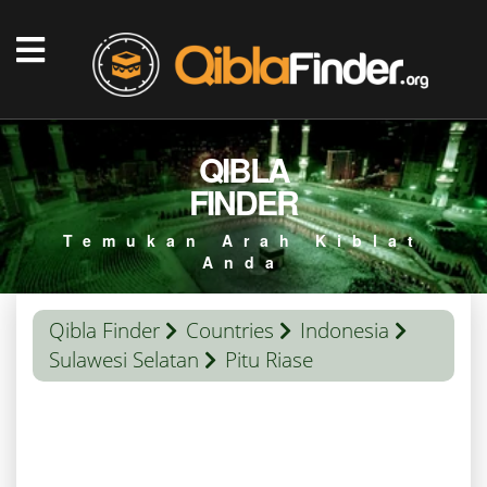
QIBLA
FINDER
Temukan Arah Kiblat
Anda
Qibla Finder
Countries
Indonesia
Sulawesi Selatan
Pitu Riase