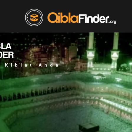
BLA
DER
 Kiblat Anda