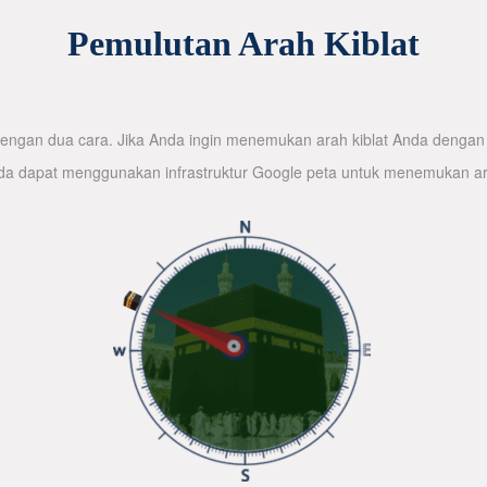
Pemulutan Arah Kiblat
ngan dua cara. Jika Anda ingin menemukan arah kiblat Anda dengan 
nda dapat menggunakan infrastruktur Google peta untuk menemukan ar