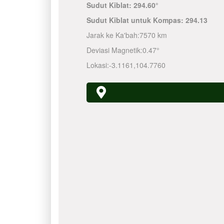
Sudut Kiblat:
294.60°
Sudut Kiblat untuk Kompas:
294.13
Jarak ke Ka'bah:
7570 km
Deviasi Magnetik:
0.47°
Lokasi:
-3.1161
,
104.7760