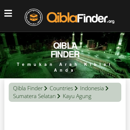
QIBLA
FINDER
Temukan Arah Kiblat
Anda
Qibla Finder
Countries
Indonesia
Sumatera Selatan
Kayu Agung