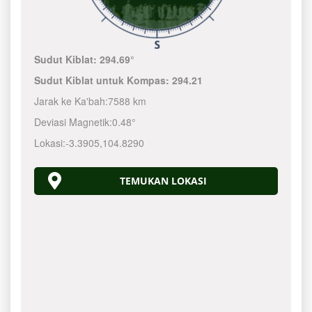
Sudut Kiblat:
294.69°
Sudut Kiblat untuk Kompas:
294.21
Jarak ke Ka'bah:
7588 km
Deviasi Magnetik:
0.48°
Lokasi:
-3.3905
,
104.8290
TEMUKAN LOKASI