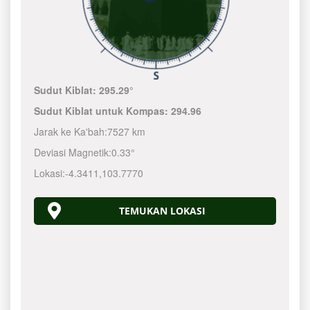
Sudut Kiblat:
295.29°
Sudut Kiblat untuk Kompas:
294.96
Jarak ke Ka'bah:
7527 km
Deviasi Magnetik:
0.33°
Lokasi:
-4.3411
,
103.7770
TEMUKAN LOKASI