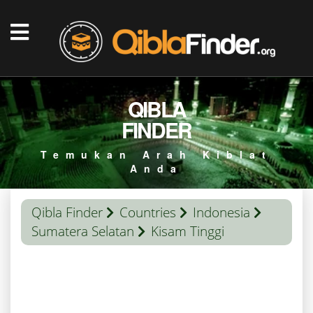
QIBLA
FINDER
Temukan Arah Kiblat
Anda
Qibla Finder
Countries
Indonesia
Sumatera Selatan
Kisam Tinggi