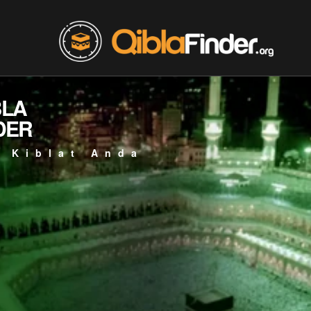
BLA
DER
 Kiblat Anda