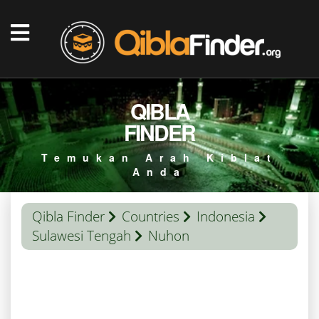
QIBLA
FINDER
Temukan Arah Kiblat
Anda
Qibla Finder
Countries
Indonesia
Sulawesi Tengah
Nuhon