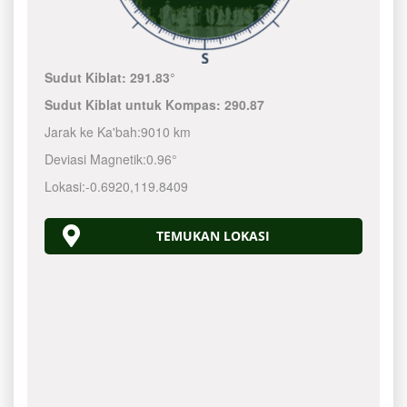
Sudut Kiblat:
291.83°
Sudut Kiblat untuk Kompas:
290.87
Jarak ke Ka'bah:
9010 km
Deviasi Magnetik:
0.96°
Lokasi:
-0.6920
,
119.8410
TEMUKAN LOKASI