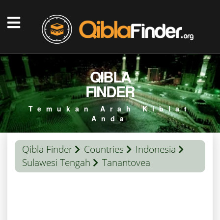
QIBLA
FINDER
Temukan Arah Kiblat
Anda
Qibla Finder
Countries
Indonesia
Sulawesi Tengah
Tanantovea