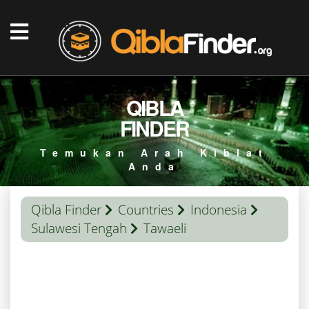
QIBLA
FINDER
Temukan Arah Kiblat
Anda
Qibla Finder
Countries
Indonesia
Sulawesi Tengah
Tawaeli