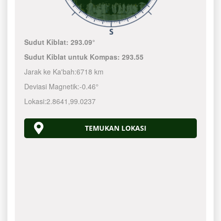
Sudut Kiblat:
293.09°
Sudut Kiblat untuk Kompas:
293.55
Jarak ke Ka'bah:
6718 km
Deviasi Magnetik:
-0.46°
Lokasi:
2.8641
,
99.0237
TEMUKAN LOKASI