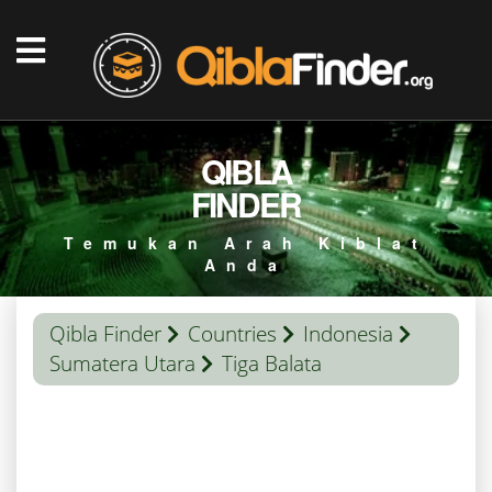
QIBLA
FINDER
Temukan Arah Kiblat
Anda
Qibla Finder
Countries
Indonesia
Sumatera Utara
Tiga Balata