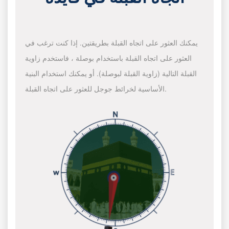
يمكنك العثور على اتجاه القبلة بطريقتين. إذا كنت ترغب في
العثور على اتجاه القبلة باستخدام بوصلة ، فاستخدم زاوية
القبلة التالية (زاوية القبلة لبوصلة). أو يمكنك استخدام البنية
الأساسية لخرائط جوجل للعثور على اتجاه القبلة.