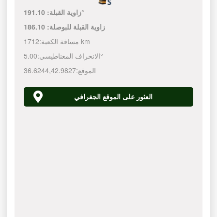
191.10°
زاوية القبلة:
زاوية القبلة للبوصلة:
186.10
1712 km
مسافة الكعبة:
5.00°
الانحراف المغناطيسي:
الموقع:
42.9827
,
36.6244
العثور على الموقع الجغرافي