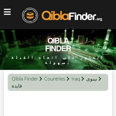
QIBLA
FINDER
العثور على اتجاه القبلة
بسهولة
نينوى
Iraq
Countries
Qibla Finder
فایدة