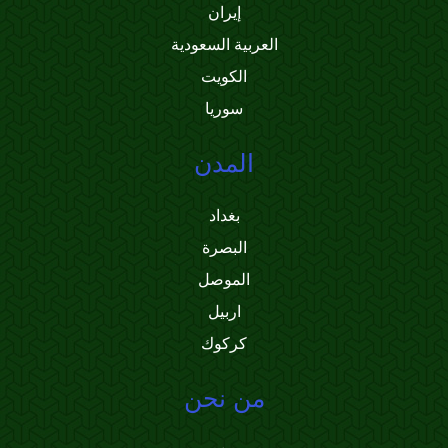
إيران
العربية السعودية
الكويت
سوريا
المدن
بغداد
البصرة
الموصل
اربيل
كركوك
من نحن